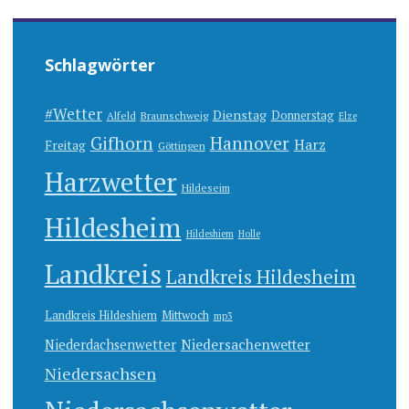
Schlagwörter
#Wetter
Dienstag
Donnerstag
Alfeld
Braunschweig
Elze
Gifhorn
Hannover
Harz
Freitag
Göttingen
Harzwetter
Hildeseim
Hildesheim
Hildeshiem
Holle
Landkreis
Landkreis Hildesheim
Landkreis Hildeshiem
Mittwoch
mp3
Niedersachenwetter
Niederdachsenwetter
Niedersachsen