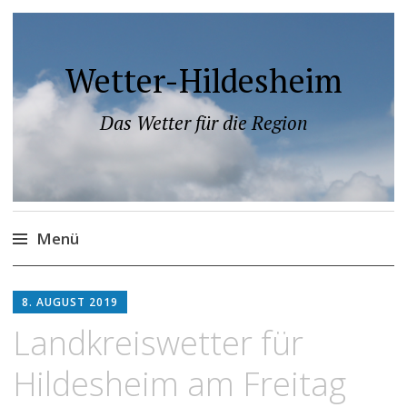
Wetter-Hildesheim
Das Wetter für die Region
Menü
Zum
Inhalt
8. AUGUST 2019
springen
Landkreiswetter für
Hildesheim am Freitag