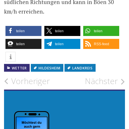
südlichen Richtungen und kann in Böen 30
km/h erreichen.
teilen
teilen
teilen
teilen
teilen
RSS-feed
WETTER
HILDESHEIM
LANDKREIS
Beitragsnavigation
Vorheriger
Nächster