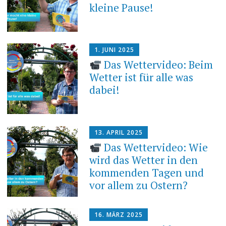
kleine Pause!
1. JUNI 2025
Das Wettervideo: Beim
Wetter ist für alle was
dabei!
13. APRIL 2025
Das Wettervideo: Wie
wird das Wetter in den
kommenden Tagen und
vor allem zu Ostern?
16. MÄRZ 2025