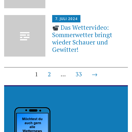
7. JULI 2024
Das Wettervideo:
Sommerwetter bringt
wieder Schauer und
Gewitter!
Beiträge-
1
2
…
33
→
Navigation