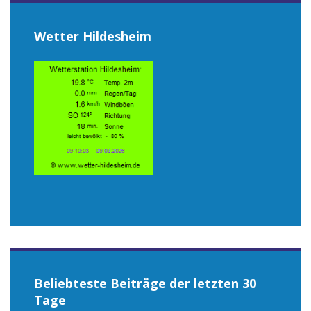
Wetter Hildesheim
Beliebteste Beiträge der letzten 30
Tage