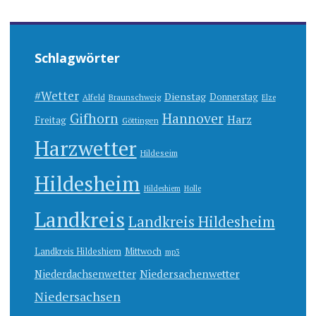
Schlagwörter
#Wetter
Dienstag
Donnerstag
Alfeld
Braunschweig
Elze
Gifhorn
Hannover
Harz
Freitag
Göttingen
Harzwetter
Hildeseim
Hildesheim
Hildeshiem
Holle
Landkreis
Landkreis Hildesheim
Landkreis Hildeshiem
Mittwoch
mp3
Niedersachenwetter
Niederdachsenwetter
Niedersachsen