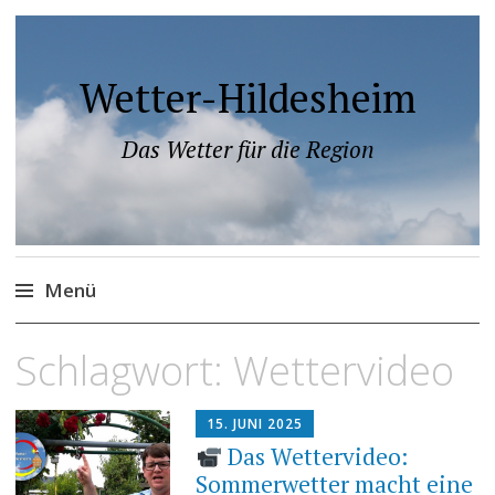
Wetter-Hildesheim
Das Wetter für die Region
Menü
Zum
Schlagwort:
Wettervideo
Inhalt
springen
15. JUNI 2025
Das Wettervideo:
Sommerwetter macht eine