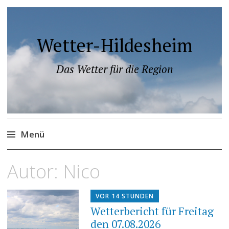
Wetter-Hildesheim
Das Wetter für die Region
Menü
Zum
Autor:
Nico
Inhalt
springen
VOR 14 STUNDEN
Wetterbericht für Freitag
den 07.08.2026