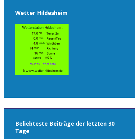
Wetter Hildesheim
Beliebteste Beiträge der letzten 30
Tage