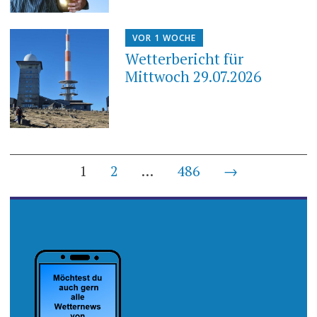
VOR 1 WOCHE
Wetterbericht für
Mittwoch 29.07.2026
Beiträge-
1
2
…
486
→
Navigation