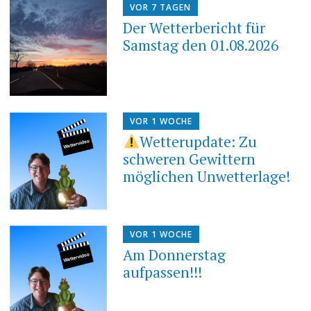
VOR 7 TAGEN
Der Wetterbericht für
Samstag den 01.08.2026
VOR 1 WOCHE
Wetterupdate: Zu
schweren Gewittern
möglichen Unwetterlage!
VOR 1 WOCHE
Am Donnerstag
aufpassen!!!