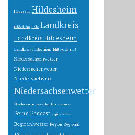
Hildesheim
Hildeseim
Landkreis
Hildeshiem
Holle
Landkreis Hildesheim
Landkreis Hildeshiem
Mittwoch
mp3
Niederdachsenwetter
Niedersachenwetter
Niedersachsen
Niedersachsenwetter
Niedersachsnewetter
Nordstemmen
Peine
Podcast
Reginalwetter
Regioanlwetter
Region
Regional