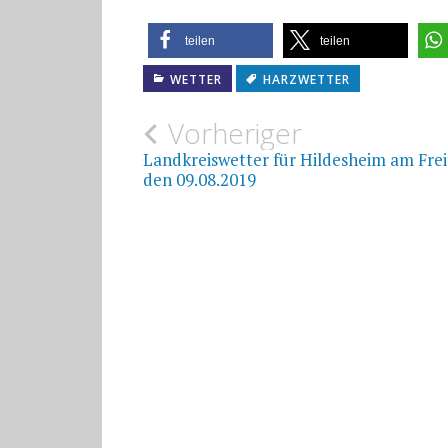
teilen
teilen
WETTER
HARZWETTER
Beitragsnavigat
Vorheriger
Landkreiswetter für Hildesheim am Frei
den 09.08.2019