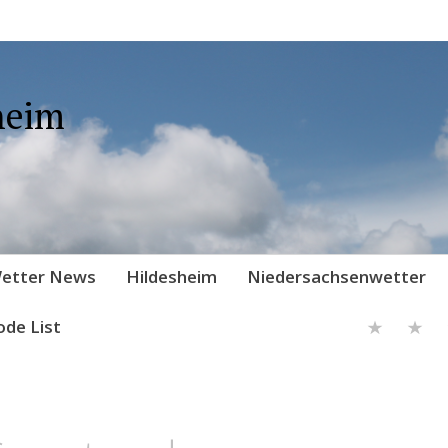
heim
etter News
Hildesheim
Niedersachsenwetter
ode List