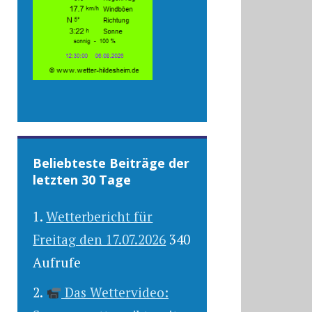
Beliebteste Beiträge der
letzten 30 Tage
Wetterbericht für
Freitag den 17.07.2026
340
Aufrufe
Das Wettervideo: