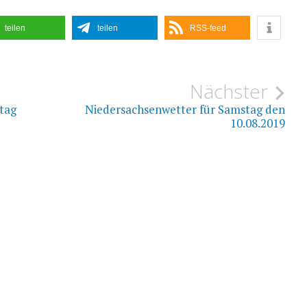
teilen
teilen
RSS-feed
ion
Nächster
tag
Niedersachsenwetter für Samstag den
10.08.2019