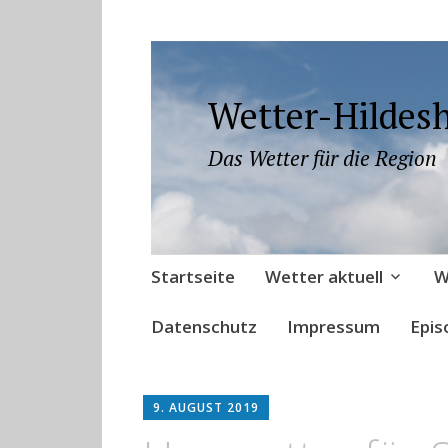
Wetter-Hildes
Das Wetter für die Region
Zum
Startseite
Wetter aktuell
W
Inhalt
springen
Datenschutz
Impressum
Epis
9. AUGUST 2019