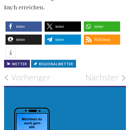
km/h erreichen.
teilen
teilen
teilen
teilen
teilen
RSS-feed
WETTER
REGIONALWETTER
Beitragsnavigation
Vorheriger
Nächster