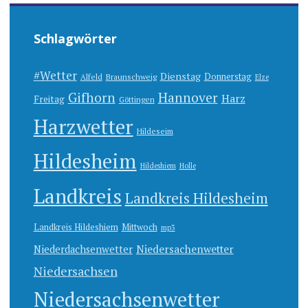
Schlagwörter
#Wetter
Dienstag
Donnerstag
Alfeld
Braunschweig
Elze
Gifhorn
Hannover
Harz
Freitag
Göttingen
Harzwetter
Hildeseim
Hildesheim
Hildeshiem
Holle
Landkreis
Landkreis Hildesheim
Landkreis Hildeshiem
Mittwoch
mp3
Niedersachenwetter
Niederdachsenwetter
Niedersachsen
Niedersachsenwetter