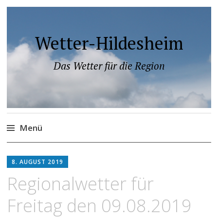
Wetter-Hildesheim
Das Wetter für die Region
Menü
Zum
Inhalt
8. AUGUST 2019
springen
Regionalwetter für
Freitag den 09.08.2019