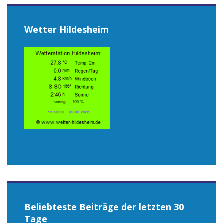
Wetter Hildesheim
Beliebteste Beiträge der letzten 30
Tage