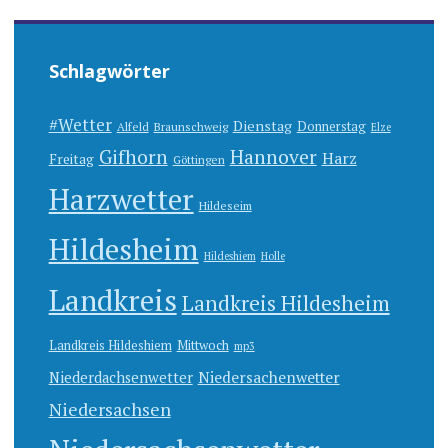
Schlagwörter
#Wetter
Dienstag
Donnerstag
Alfeld
Braunschweig
Elze
Gifhorn
Hannover
Harz
Freitag
Göttingen
Harzwetter
Hildeseim
Hildesheim
Hildeshiem
Holle
Landkreis
Landkreis Hildesheim
Landkreis Hildeshiem
Mittwoch
mp3
Niedersachenwetter
Niederdachsenwetter
Niedersachsen