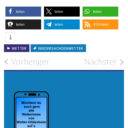
teilen
teilen
teilen
teilen
teilen
RSS-feed
WETTER
NIEDERSACHSENWETTER
Beitragsnavigation
Vorheriger
Nächster