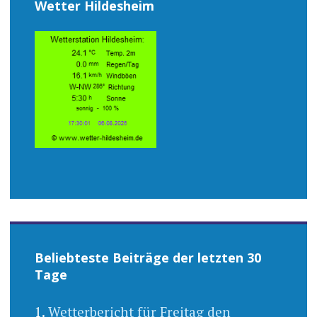
Wetter Hildesheim
Beliebteste Beiträge der letzten 30
Tage
Wetterbericht für Freitag den