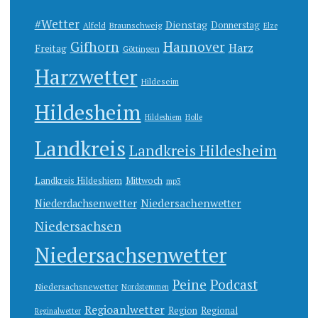
#Wetter
Dienstag
Donnerstag
Alfeld
Braunschweig
Elze
Gifhorn
Hannover
Harz
Freitag
Göttingen
Harzwetter
Hildeseim
Hildesheim
Hildeshiem
Holle
Landkreis
Landkreis Hildesheim
Landkreis Hildeshiem
Mittwoch
mp3
Niedersachenwetter
Niederdachsenwetter
Niedersachsen
Niedersachsenwetter
Peine
Podcast
Niedersachsnewetter
Nordstemmen
Regioanlwetter
Region
Regional
Reginalwetter