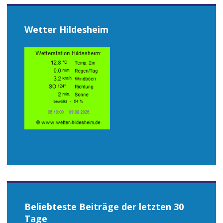
Wetter Hildesheim
Beliebteste Beiträge der letzten 30
Tage