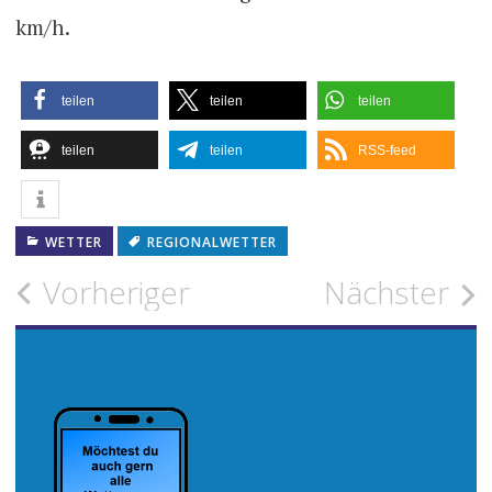
km/h.
teilen
teilen
teilen
teilen
teilen
RSS-feed
WETTER
REGIONALWETTER
Beitragsnavigation
Vorheriger
Nächster