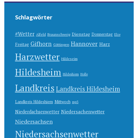
Schlagwörter
#Wetter
Dienstag
Donnerstag
Alfeld
Braunschweig
Elze
Gifhorn
Hannover
Harz
Freitag
Göttingen
Harzwetter
Hildeseim
Hildesheim
Hildeshiem
Holle
Landkreis
Landkreis Hildesheim
Landkreis Hildeshiem
Mittwoch
mp3
Niedersachenwetter
Niederdachsenwetter
Niedersachsen
Niedersachsenwetter