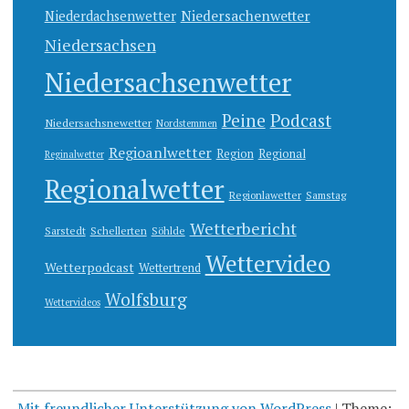
Niedersachenwetter
Niederdachsenwetter
Niedersachsen
Niedersachsenwetter
Peine
Podcast
Niedersachsnewetter
Nordstemmen
Regioanlwetter
Region
Regional
Reginalwetter
Regionalwetter
Regionlawetter
Samstag
Wetterbericht
Sarstedt
Schellerten
Söhlde
Wettervideo
Wetterpodcast
Wettertrend
Wolfsburg
Wettervideos
Mit freundlicher Unterstützung von WordPress
|
Theme: