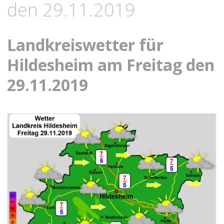
den 29.11.2019
Landkreiswetter für
Hildesheim am Freitag den
29.11.2019