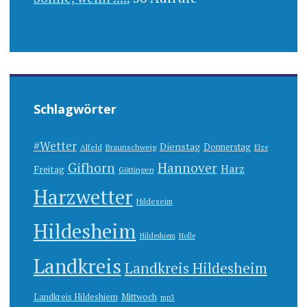
Schlagwörter
#Wetter
Dienstag
Donnerstag
Alfeld
Braunschweig
Elze
Gifhorn
Hannover
Harz
Freitag
Göttingen
Harzwetter
Hildeseim
Hildesheim
Hildeshiem
Holle
Landkreis
Landkreis Hildesheim
Landkreis Hildeshiem
Mittwoch
mp3