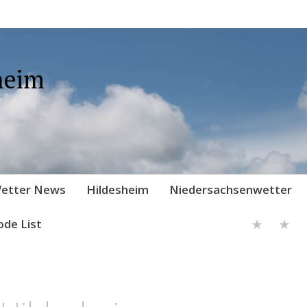
heim
etter News
Hildesheim
Niedersachsenwetter
ode List