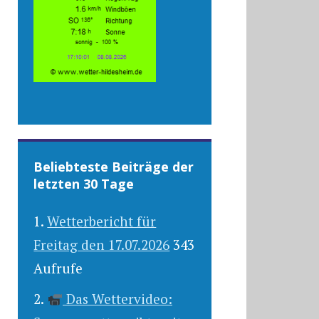
Beliebteste Beiträge der
letzten 30 Tage
Wetterbericht für
Freitag den 17.07.2026
343
Aufrufe
Das Wettervideo: