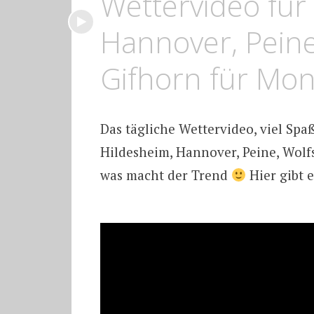
video
Wettervideo für
Hannover, Pein
Gifhorn für Mo
Das tägliche Wettervideo, viel Spa
Hildesheim, Hannover, Peine, Wolf
was macht der Trend
Hier gibt e