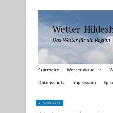
Wetter-Hildes
Das Wetter für die Region
Zum
Startseite
Wetter aktuell
W
Inhalt
springen
Datenschutz
Impressum
Epis
7. APRIL 2019