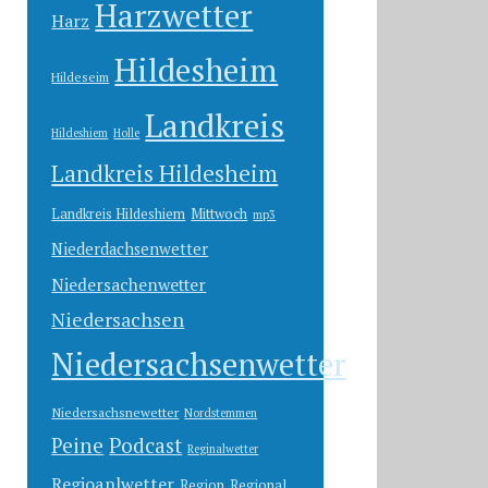
Harzwetter
Harz
Hildesheim
Hildeseim
Landkreis
Hildeshiem
Holle
Landkreis Hildesheim
Landkreis Hildeshiem
Mittwoch
mp3
Niederdachsenwetter
Niedersachenwetter
Niedersachsen
Niedersachsenwetter
Niedersachsnewetter
Nordstemmen
Peine
Podcast
Reginalwetter
Regioanlwetter
Region
Regional