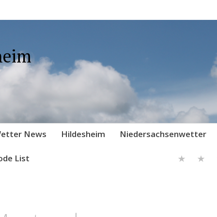
heim
etter News
Hildesheim
Niedersachsenwetter
ode List