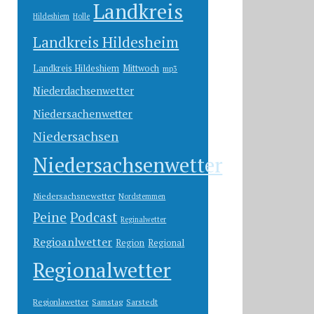
Landkreis
Hildeshiem
Holle
Landkreis Hildesheim
Landkreis Hildeshiem
Mittwoch
mp3
Niederdachsenwetter
Niedersachenwetter
Niedersachsen
Niedersachsenwetter
Niedersachsnewetter
Nordstemmen
Peine
Podcast
Reginalwetter
Regioanlwetter
Region
Regional
Regionalwetter
Regionlawetter
Samstag
Sarstedt