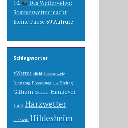
Das Wettervideo:
Sommerwetter macht
kleine Pause
39 Aufrufe
Schlagwörter
#Wetter
Alfeld
Braunschweig
Dienstag
Freitag
Donnerstag
Elze
Gifhorn
Hannover
Göttingen
Harzwetter
Harz
Hildesheim
Hildeseim