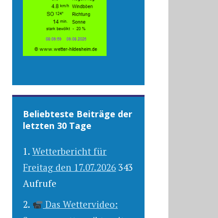
Beliebteste Beiträge der
letzten 30 Tage
Wetterbericht für
Freitag den 17.07.2026
343
Aufrufe
Das Wettervideo: