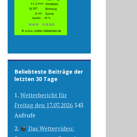
Beliebteste Beiträge der
letzten 30 Tage
Wetterbericht für
Freitag den 17.07.2026
343
Aufrufe
Das Wettervideo: