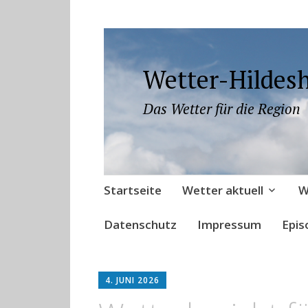
Wetter-Hildes
Das Wetter für die Region
Zum
Startseite
Wetter aktuell
W
Inhalt
springen
Datenschutz
Impressum
Epis
4. JUNI 2026