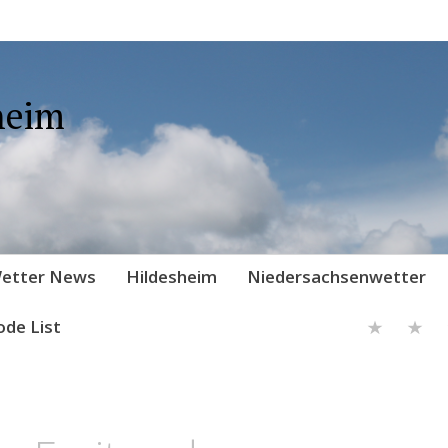
heim
etter News
Hildesheim
Niedersachsenwetter
ode List