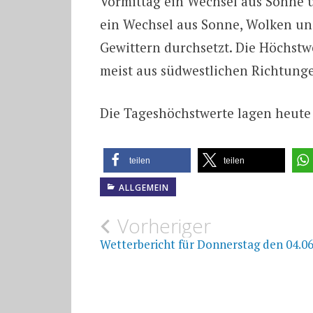
Vormittag ein Wechsel aus Sonne
ein Wechsel aus Sonne, Wolken un
Gewittern durchsetzt. Die Höchstw
meist aus südwestlichen Richtung
Die Tageshöchstwerte lagen heute
teilen
teilen
ALLGEMEIN
Beitragsnavigat
Vorheriger
Wetterbericht für Donnerstag den 04.0