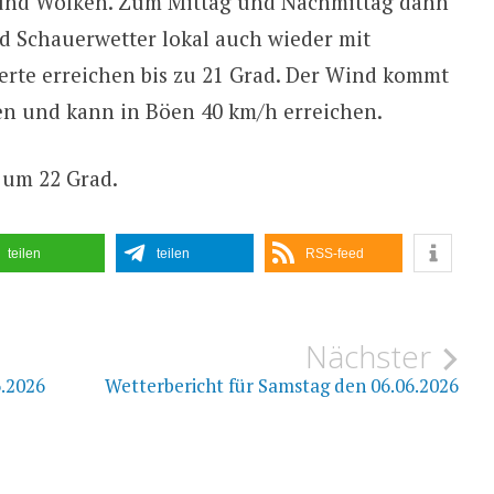
 und Wolken. Zum Mittag und Nachmittag dann
d Schauerwetter lokal auch wieder mit
erte erreichen bis zu 21 Grad. Der Wind kommt
en und kann in Böen 40 km/h erreichen.
 um 22 Grad.
teilen
teilen
RSS-feed
ion
Nächster
6.2026
Wetterbericht für Samstag den 06.06.2026