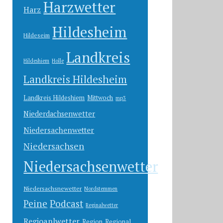
Harzwetter
Harz
Hildesheim
Hildeseim
Landkreis
Hildeshiem
Holle
Landkreis Hildesheim
Landkreis Hildeshiem
Mittwoch
mp3
Niederdachsenwetter
Niedersachenwetter
Niedersachsen
Niedersachsenwetter
Niedersachsnewetter
Nordstemmen
Peine
Podcast
Reginalwetter
Regioanlwetter
Region
Regional