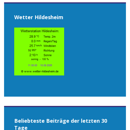
Wetter Hildesheim
Beliebteste Beiträge der letzten 30
Tage