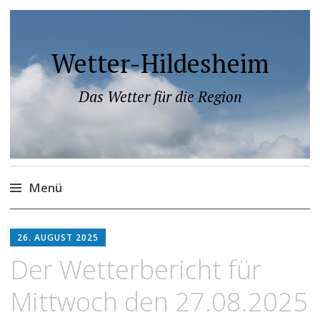
Wetter-Hildesheim
Das Wetter für die Region
Menü
Zum
Inhalt
26. AUGUST 2025
springen
Der Wetterbericht für
Mittwoch den 27.08.2025