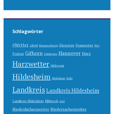
Schlagwörter
#Wetter
Dienstag
Donnerstag
Alfeld
Braunschweig
Elze
Gifhorn
Hannover
Harz
Freitag
Göttingen
Harzwetter
Hildeseim
Hildesheim
Hildeshiem
Holle
Landkreis
Landkreis Hildesheim
Landkreis Hildeshiem
Mittwoch
mp3
Niedersachenwetter
Niederdachsenwetter