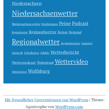
Niedersachsen
Niedersachsenwetter
Peine
Podcast
Niedersachsnewetter
Nordstemmen
Regioanlwetter
Region
Regional
Reginalwetter
Regionalwetter
Regionlawetter
Samstag
Wetterbericht
Sarstedt
Schellerten
Söhlde
Wettervideo
Wetterpodcast
Wettertrend
Wolfsburg
Wettervideos
Mit freundlicher Unterstützung von WordPress
|
Theme:
Apostrophe von
WordPress.com
.