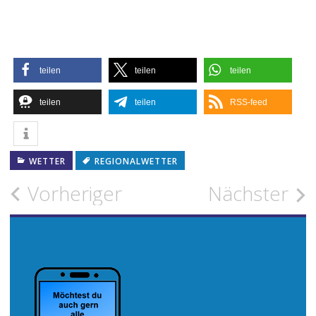
teilen
teilen
teilen
teilen
teilen
RSS-feed
WETTER
REGIONALWETTER
Beitragsnavigation
Vorheriger
Nächster