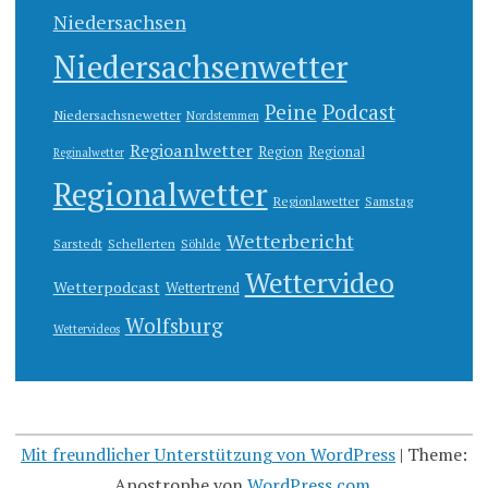
Niedersachsen
Niedersachsenwetter
Peine
Podcast
Niedersachsnewetter
Nordstemmen
Regioanlwetter
Region
Regional
Reginalwetter
Regionalwetter
Regionlawetter
Samstag
Wetterbericht
Sarstedt
Schellerten
Söhlde
Wettervideo
Wetterpodcast
Wettertrend
Wolfsburg
Wettervideos
Mit freundlicher Unterstützung von WordPress
|
Theme:
Apostrophe von
WordPress.com
.