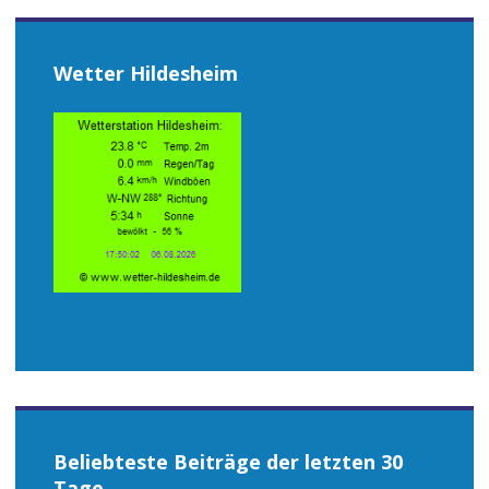
Wetter Hildesheim
Beliebteste Beiträge der letzten 30
Tage