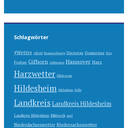
Schlagwörter
#Wetter
Dienstag
Donnerstag
Alfeld
Braunschweig
Elze
Gifhorn
Hannover
Harz
Freitag
Göttingen
Harzwetter
Hildeseim
Hildesheim
Hildeshiem
Holle
Landkreis
Landkreis Hildesheim
Landkreis Hildeshiem
Mittwoch
mp3
Niedersachenwetter
Niederdachsenwetter