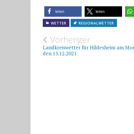
teilen
teilen
WETTER
REGIONALWETTER
Beitragsnavigat
Vorheriger
Landkreiswetter für Hildesheim am Mo
den 13.12.2021