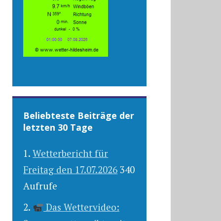
Beliebteste Beiträge der
letzten 30 Tage
Wetterbericht für
Freitag den 17.07.2026
340
Aufrufe
Das Wettervideo: