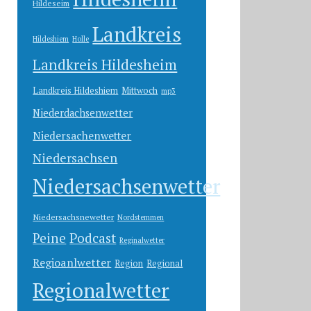
Hildeseim
Landkreis
Hildeshiem
Holle
Landkreis Hildesheim
Landkreis Hildeshiem
Mittwoch
mp3
Niederdachsenwetter
Niedersachenwetter
Niedersachsen
Niedersachsenwetter
Niedersachsnewetter
Nordstemmen
Peine
Podcast
Reginalwetter
Regioanlwetter
Region
Regional
Regionalwetter