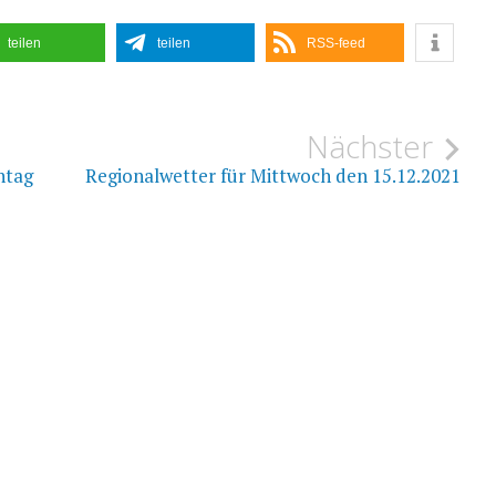
teilen
teilen
RSS-feed
ion
Nächster
ntag
Regionalwetter für Mittwoch den 15.12.2021