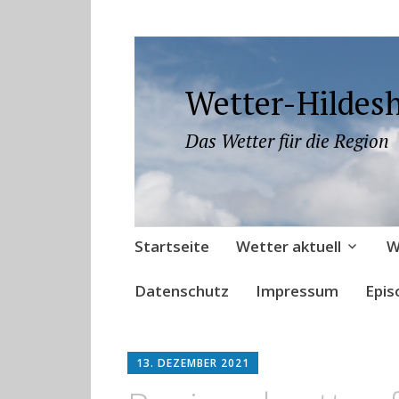
Wetter-Hildes
Das Wetter für die Region
Zum
Startseite
Wetter aktuell
W
Inhalt
springen
Datenschutz
Impressum
Epis
13. DEZEMBER 2021