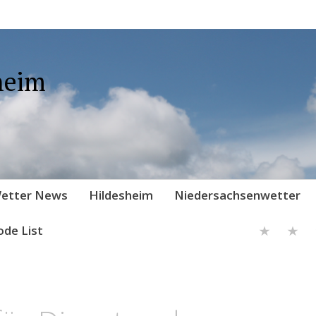
heim
etter News
Hildesheim
Niedersachsenwetter
ode List