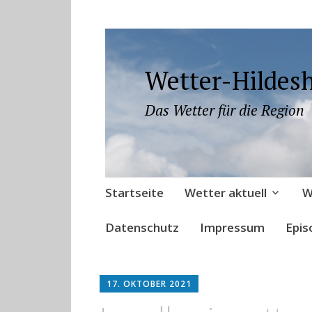
Wetter-Hildes
Das Wetter für die Region
Zum
Startseite
Wetter aktuell
W
Inhalt
springen
Datenschutz
Impressum
Epis
17. OKTOBER 2021