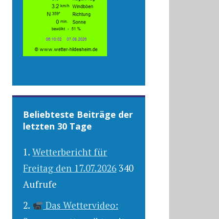
Beliebteste Beiträge der
letzten 30 Tage
Wetterbericht für
Freitag den 17.07.2026
340
Aufrufe
Das Wettervideo: