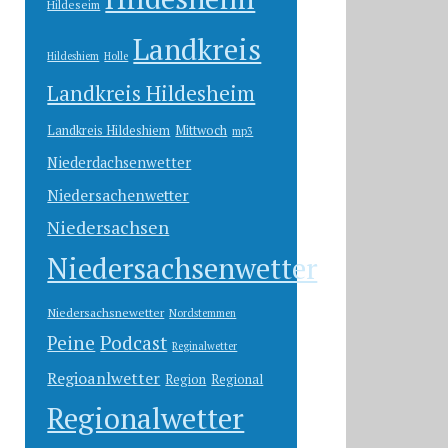
Hildeseim
Landkreis
Hildeshiem
Holle
Landkreis Hildesheim
Landkreis Hildeshiem
Mittwoch
mp3
Niederdachsenwetter
Niedersachenwetter
Niedersachsen
Niedersachsenwetter
Niedersachsnewetter
Nordstemmen
Peine
Podcast
Reginalwetter
Regioanlwetter
Region
Regional
Regionalwetter