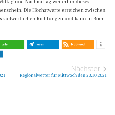
 Mittag und Nachmittag weiterhin dieses
enschein. Die Höchstwerte erreichen zwischen
us südwestlichen Richtungen und kann in Böen
teilen
teilen
RSS-feed
S
ion
Nächster
021
Regionalwetter für Mittwoch den 20.10.2021