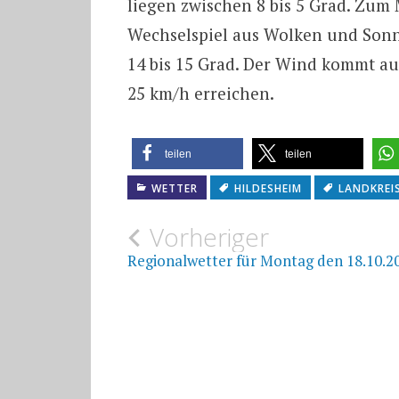
liegen zwischen 8 bis 5 Grad. Zum
Wechselspiel aus Wolken und Sonn
14 bis 15 Grad. Der Wind kommt a
25 km/h erreichen.
teilen
teilen
WETTER
HILDESHEIM
LANDKREI
Beitragsnavigat
Vorheriger
Regionalwetter für Montag den 18.10.2