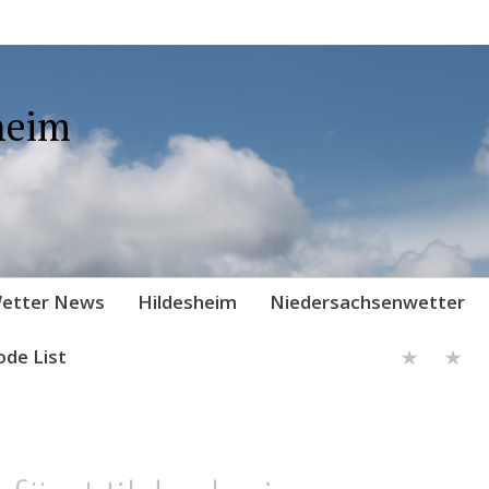
heim
etter News
Hildesheim
Niedersachsenwetter
ode List