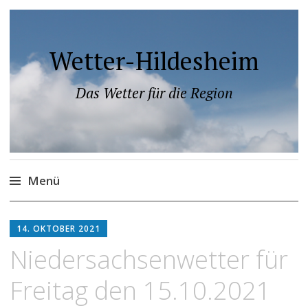
Wetter-Hildesheim
Das Wetter für die Region
Menü
Zum
Inhalt
14. OKTOBER 2021
springen
Niedersachsenwetter für
Freitag den 15.10.2021