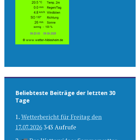
Beliebteste Beiträge der letzten 30
Tage
Wetterbericht für Freitag den
17.07.2026
343 Aufrufe