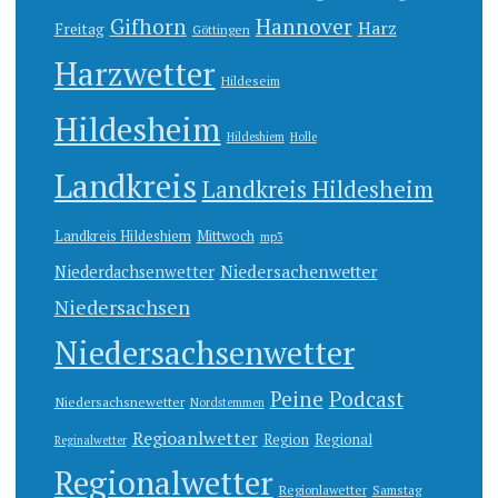
Gifhorn
Hannover
Harz
Freitag
Göttingen
Harzwetter
Hildeseim
Hildesheim
Hildeshiem
Holle
Landkreis
Landkreis Hildesheim
Landkreis Hildeshiem
Mittwoch
mp3
Niedersachenwetter
Niederdachsenwetter
Niedersachsen
Niedersachsenwetter
Peine
Podcast
Niedersachsnewetter
Nordstemmen
Regioanlwetter
Region
Regional
Reginalwetter
Regionalwetter
Regionlawetter
Samstag