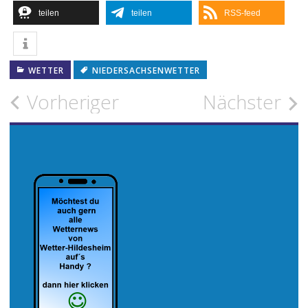
teilen
teilen
RSS-feed
WETTER
NIEDERSACHSENWETTER
Beitragsnavigation
Vorheriger
Nächster