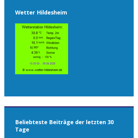
Wetter Hildesheim
Beliebteste Beiträge der letzten 30
Tage