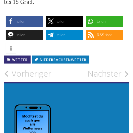
bis 15 Grad.
teilen
teilen
teilen
teilen
teilen
RSS-feed
WETTER
NIEDERSACHSENWETTER
Beitragsnavigation
Vorheriger
Nächster