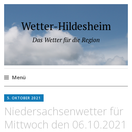
Wetter-Hildesheim
Das Wetter für die Region
Menü
Zum
Inhalt
5. OKTOBER 2021
springen
Niedersachsenwetter für
Mittwoch den 06.10.2021