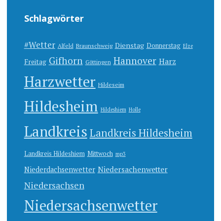
Schlagwörter
#Wetter
Dienstag
Donnerstag
Alfeld
Braunschweig
Elze
Gifhorn
Hannover
Harz
Freitag
Göttingen
Harzwetter
Hildeseim
Hildesheim
Hildeshiem
Holle
Landkreis
Landkreis Hildesheim
Landkreis Hildeshiem
Mittwoch
mp3
Niedersachenwetter
Niederdachsenwetter
Niedersachsen
Niedersachsenwetter