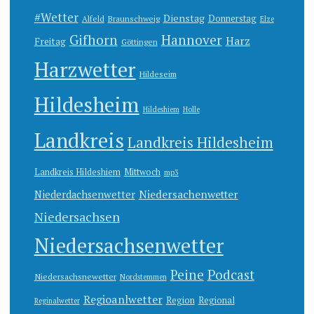
#Wetter
Dienstag
Donnerstag
Alfeld
Braunschweig
Elze
Gifhorn
Hannover
Harz
Freitag
Göttingen
Harzwetter
Hildeseim
Hildesheim
Hildeshiem
Holle
Landkreis
Landkreis Hildesheim
Landkreis Hildeshiem
Mittwoch
mp3
Niedersachenwetter
Niederdachsenwetter
Niedersachsen
Niedersachsenwetter
Peine
Podcast
Niedersachsnewetter
Nordstemmen
Regioanlwetter
Region
Regional
Reginalwetter