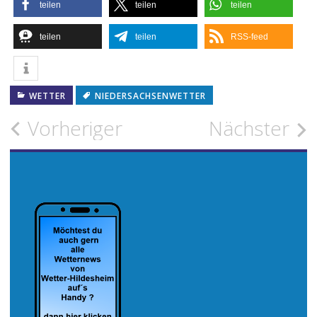
teilen
teilen
teilen
teilen
teilen
RSS-feed
WETTER
NIEDERSACHSENWETTER
Beitragsnavigation
Vorheriger
Nächster