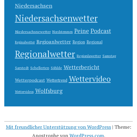
Niedersachsen
Niedersachsenwetter
Peine
Podcast
Niedersachsnewetter
Nordstemmen
Regioanlwetter
Region
Regional
Reginalwetter
Regionalwetter
Regionlawetter
Samstag
Wetterbericht
Sarstedt
Schellerten
Söhlde
Wettervideo
Wetterpodcast
Wettertrend
Wolfsburg
Wettervideos
Mit freundlicher Unterstützung von WordPress
|
Theme:
Apostrophe von
WordPress.com
.