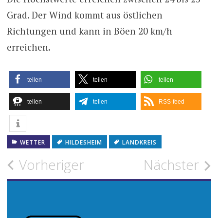
Grad. Der Wind kommt aus östlichen
Richtungen und kann in Böen 20 km/h
erreichen.
teilen
teilen
teilen
teilen
teilen
RSS-feed
WETTER
HILDESHEIM
LANDKREIS
Beitragsnavigation
Vorheriger
Nächster