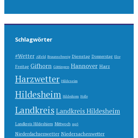
Schlagwörter
#Wetter
Dienstag
Donnerstag
Alfeld
Braunschweig
Elze
Gifhorn
Hannover
Harz
Freitag
Göttingen
Harzwetter
Hildeseim
Hildesheim
Hildeshiem
Holle
Landkreis
Landkreis Hildesheim
Landkreis Hildeshiem
Mittwoch
mp3
Niedersachenwetter
Niederdachsenwetter