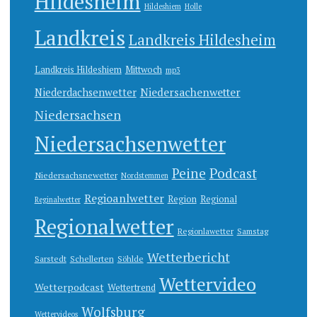
Hildesheim
Hildeshiem
Holle
Landkreis
Landkreis Hildesheim
Landkreis Hildeshiem
Mittwoch
mp3
Niedersachenwetter
Niederdachsenwetter
Niedersachsen
Niedersachsenwetter
Peine
Podcast
Niedersachsnewetter
Nordstemmen
Regioanlwetter
Region
Regional
Reginalwetter
Regionalwetter
Regionlawetter
Samstag
Wetterbericht
Sarstedt
Schellerten
Söhlde
Wettervideo
Wetterpodcast
Wettertrend
Wolfsburg
Wettervideos