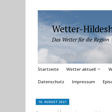
Wetter-Hildes
Das Wetter für die Region
Zum
Startseite
Wetter aktuell
W
Inhalt
springen
Datenschutz
Impressum
Epis
16. AUGUST 2021