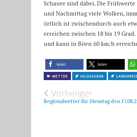
Schauer sind dabei. Die Frühwerte 
und Nachmittag viele Wolken, imm
örtlich ist zwischendurch auch et
erreichen zwischen 18 bis 19 Gra
und kann in Böen 60 km/h erreich
teilen
teilen
WETTER
HILDESHEIM
LANDKREI
Beitragsnavigat
Vorheriger
Regionalwetter für Dienstag den 17.08.