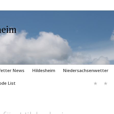
heim
etter News
Hildesheim
Niedersachsenwetter
ode List