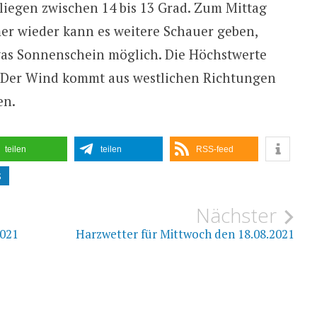
liegen zwischen 14 bis 13 Grad. Zum Mittag
er wieder kann es weitere Schauer geben,
was Sonnenschein möglich. Die Höchstwerte
d. Der Wind kommt aus westlichen Richtungen
en.
teilen
teilen
RSS-feed
S
ion
Nächster
2021
Harzwetter für Mittwoch den 18.08.2021