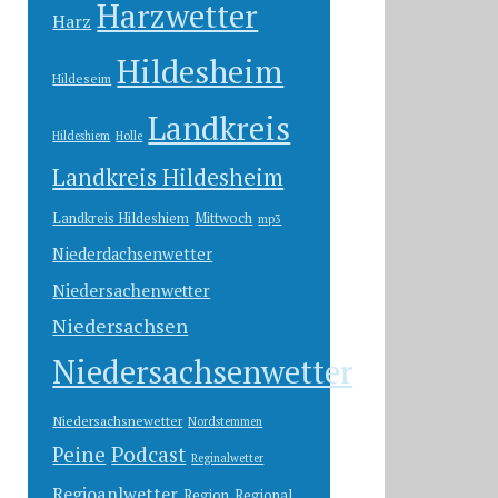
Harzwetter
Harz
Hildesheim
Hildeseim
Landkreis
Hildeshiem
Holle
Landkreis Hildesheim
Landkreis Hildeshiem
Mittwoch
mp3
Niederdachsenwetter
Niedersachenwetter
Niedersachsen
Niedersachsenwetter
Niedersachsnewetter
Nordstemmen
Peine
Podcast
Reginalwetter
Regioanlwetter
Region
Regional