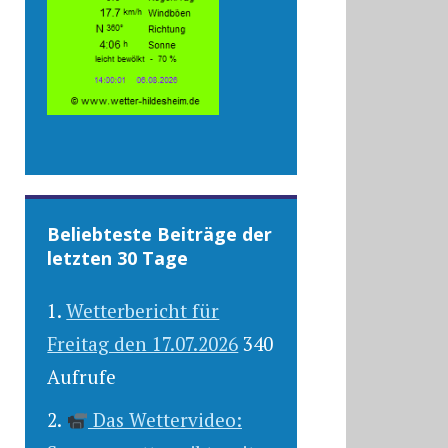
Beliebteste Beiträge der
letzten 30 Tage
Wetterbericht für
Freitag den 17.07.2026
340
Aufrufe
Das Wettervideo: