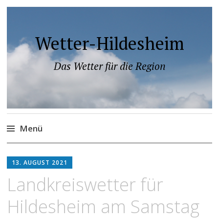
Wetter-Hildesheim
Das Wetter für die Region
Menü
Zum
Inhalt
13. AUGUST 2021
springen
Landkreiswetter für
Hildesheim am Samstag