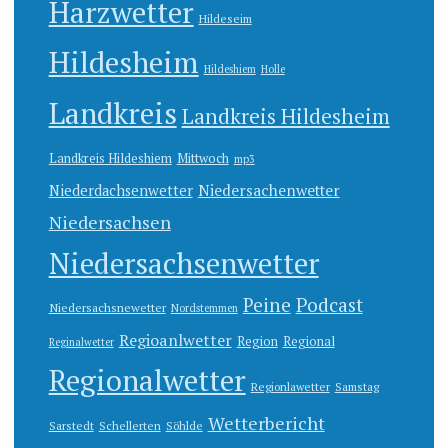
Harzwetter
Hildeseim
Hildesheim
Hildeshiem
Holle
Landkreis
Landkreis Hildesheim
Landkreis Hildeshiem
Mittwoch
mp3
Niedersachenwetter
Niederdachsenwetter
Niedersachsen
Niedersachsenwetter
Peine
Podcast
Niedersachsnewetter
Nordstemmen
Regioanlwetter
Region
Regional
Reginalwetter
Regionalwetter
Regionlawetter
Samstag
Wetterbericht
Sarstedt
Schellerten
Söhlde