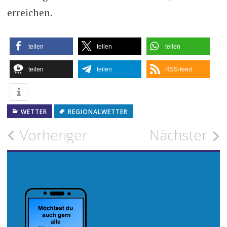
erreichen.
teilen
teilen
teilen
teilen
teilen
RSS-feed
WETTER
REGIONALWETTER
Beitragsnavigation
Vorheriger
Nächster