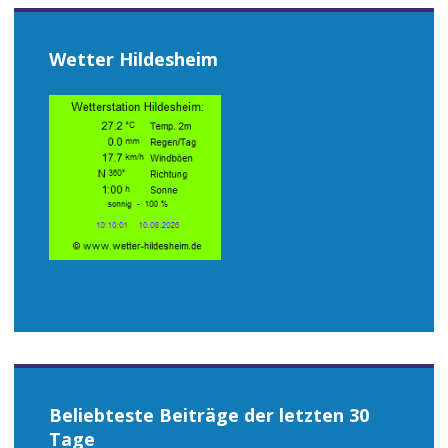
Wetter Hildesheim
Beliebteste Beiträge der letzten 30
Tage