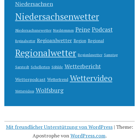
Niedersachsen
Niedersachsenwetter
Peine
Podcast
Niedersachsnewetter
Nordstemmen
Regioanlwetter
Region
Regional
Reginalwetter
Regionalwetter
Regionlawetter
Samstag
Wetterbericht
Sarstedt
Schellerten
Söhlde
Wettervideo
Wetterpodcast
Wettertrend
Wolfsburg
Wettervideos
Mit freundlicher Unterstützung von WordPress
|
Theme:
Apostrophe von
WordPress.com
.