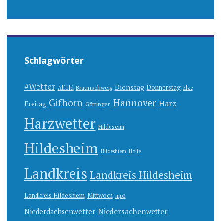
Schlagwörter
#Wetter
Dienstag
Donnerstag
Alfeld
Braunschweig
Elze
Gifhorn
Hannover
Harz
Freitag
Göttingen
Harzwetter
Hildeseim
Hildesheim
Hildeshiem
Holle
Landkreis
Landkreis Hildesheim
Landkreis Hildeshiem
Mittwoch
mp3
Niedersachenwetter
Niederdachsenwetter