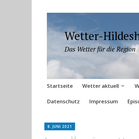
Wetter-Hildes
Das Wetter für die Region
Zum
Startseite
Wetter aktuell
W
Inhalt
springen
Datenschutz
Impressum
Epis
8. JUNI 2021