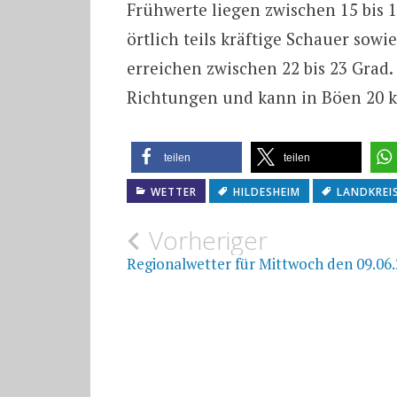
Frühwerte liegen zwischen 15 bis 
örtlich teils kräftige Schauer sow
erreichen zwischen 22 bis 23 Grad
Richtungen und kann in Böen 20 k
teilen
teilen
WETTER
HILDESHEIM
LANDKREI
Beitragsnavigat
Vorheriger
Regionalwetter für Mittwoch den 09.06