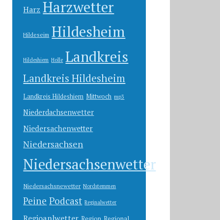
Harzwetter
Harz
Hildesheim
Hildeseim
Landkreis
Hildeshiem
Holle
Landkreis Hildesheim
Landkreis Hildeshiem
Mittwoch
mp3
Niederdachsenwetter
Niedersachenwetter
Niedersachsen
Niedersachsenwetter
Niedersachsnewetter
Nordstemmen
Peine
Podcast
Reginalwetter
Regioanlwetter
Region
Regional