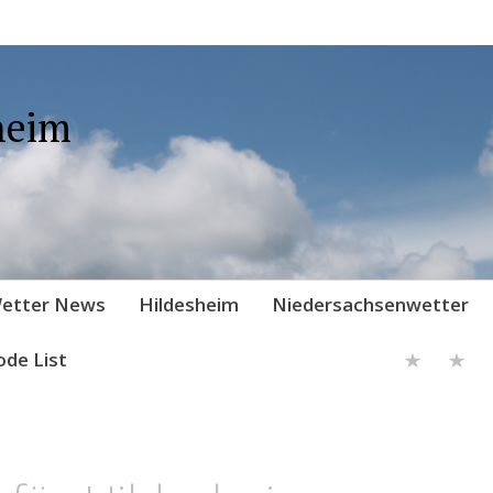
heim
etter News
Hildesheim
Niedersachsenwetter
ode List