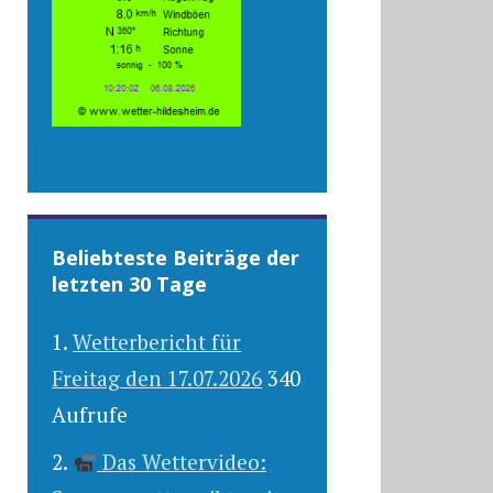
Beliebteste Beiträge der
letzten 30 Tage
Wetterbericht für
Freitag den 17.07.2026
340
Aufrufe
Das Wettervideo: