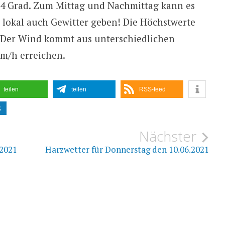
14 Grad. Zum Mittag und Nachmittag kann es
ie lokal auch Gewitter geben! Die Höchstwerte
. Der Wind kommt aus unterschiedlichen
m/h erreichen.
teilen
teilen
RSS-feed
S
ion
Nächster
.2021
Harzwetter für Donnerstag den 10.06.2021