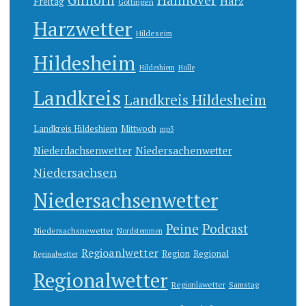
Hannover
Harz
Freitag
Göttingen
Harzwetter
Hildeseim
Hildesheim
Hildeshiem
Holle
Landkreis
Landkreis Hildesheim
Landkreis Hildeshiem
Mittwoch
mp3
Niedersachenwetter
Niederdachsenwetter
Niedersachsen
Niedersachsenwetter
Peine
Podcast
Niedersachsnewetter
Nordstemmen
Regioanlwetter
Region
Regional
Reginalwetter
Regionalwetter
Regionlawetter
Samstag