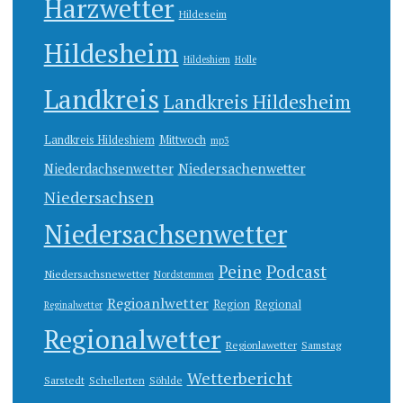
Harzwetter
Hildeseim
Hildesheim
Hildeshiem
Holle
Landkreis
Landkreis Hildesheim
Landkreis Hildeshiem
Mittwoch
mp3
Niedersachenwetter
Niederdachsenwetter
Niedersachsen
Niedersachsenwetter
Peine
Podcast
Niedersachsnewetter
Nordstemmen
Regioanlwetter
Region
Regional
Reginalwetter
Regionalwetter
Regionlawetter
Samstag
Wetterbericht
Sarstedt
Schellerten
Söhlde