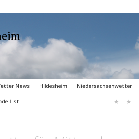
heim
etter News
Hildesheim
Niedersachsenwetter
ode List