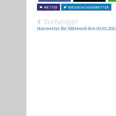
WETTER
NIEDERSACHSENWETTER
Beitragsnavigat
Vorheriger
Harzwetter für Mittwoch den 03.03.202