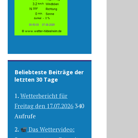
Beliebteste Beiträge der
letzten 30 Tage
Wetterbericht für
Freitag den 17.07.2026
340
Aufrufe
Das Wettervideo: