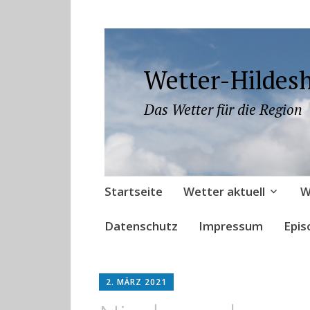
Wetter-Hildes
Das Wetter für die Region
Zum
Startseite
Wetter aktuell
W
Inhalt
springen
Datenschutz
Impressum
Epis
2. MÄRZ 2021