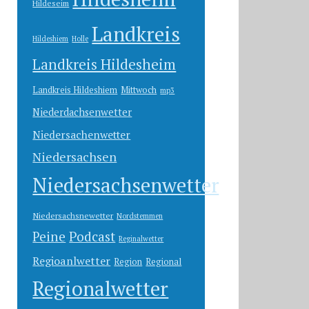
Hildeseim
Landkreis
Hildeshiem
Holle
Landkreis Hildesheim
Landkreis Hildeshiem
Mittwoch
mp3
Niederdachsenwetter
Niedersachenwetter
Niedersachsen
Niedersachsenwetter
Niedersachsnewetter
Nordstemmen
Peine
Podcast
Reginalwetter
Regioanlwetter
Region
Regional
Regionalwetter