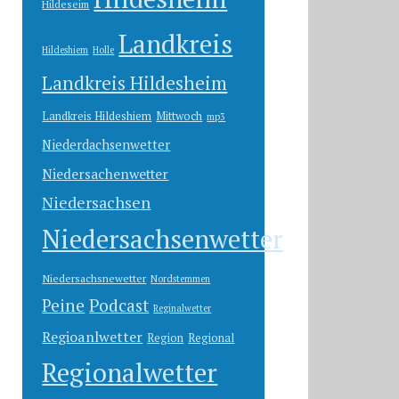
Hildeseim
Landkreis
Hildeshiem
Holle
Landkreis Hildesheim
Landkreis Hildeshiem
Mittwoch
mp3
Niederdachsenwetter
Niedersachenwetter
Niedersachsen
Niedersachsenwetter
Niedersachsnewetter
Nordstemmen
Peine
Podcast
Reginalwetter
Regioanlwetter
Region
Regional
Regionalwetter