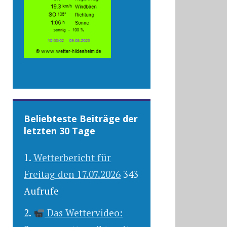
Beliebteste Beiträge der
letzten 30 Tage
Wetterbericht für
Freitag den 17.07.2026
343
Aufrufe
Das Wettervideo: