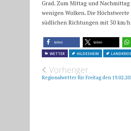
Grad. Zum Mittag und Nachmittag 
wenigen Wolken. Die Höchstwerte 
südlichen Richtungen mit 50 km/h
teilen
teilen
WETTER
HILDESHEIM
LANDKREI
Beitragsnavigat
Vorheriger
Regionalwetter für Freitag den 19.02.20