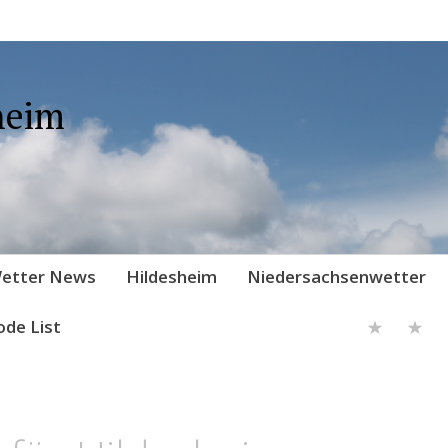
heim
etter News
Hildesheim
Niedersachsenwetter
ode List