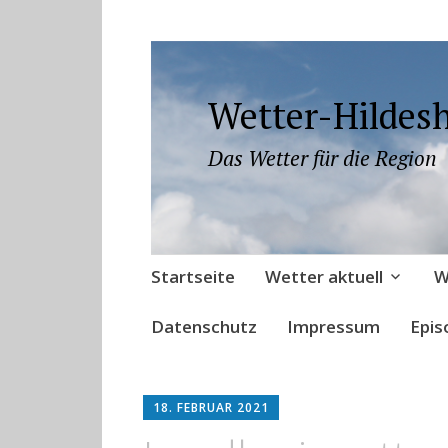
Wetter-Hildes
Das Wetter für die Region
Zum
Startseite
Wetter aktuell
W
Inhalt
springen
Datenschutz
Impressum
Epis
18. FEBRUAR 2021