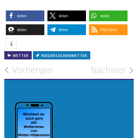
teilen
teilen
teilen
teilen
teilen
RSS-feed
WETTER
NIEDERSACHENWETTER
Beitragsnavigation
Vorheriger
Nächster