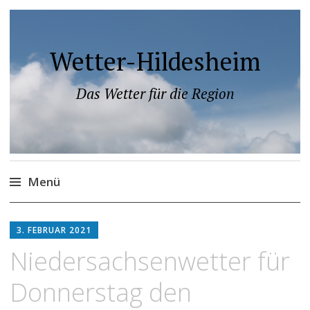
Wetter-Hildesheim
Das Wetter für die Region
Menü
Zum
Inhalt
3. FEBRUAR 2021
springen
Niedersachsenwetter für
Donnerstag den