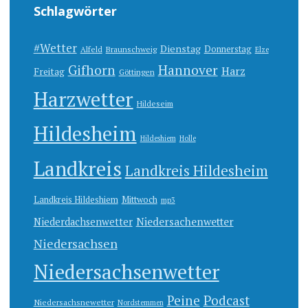
Schlagwörter
#Wetter
Dienstag
Donnerstag
Alfeld
Braunschweig
Elze
Gifhorn
Hannover
Harz
Freitag
Göttingen
Harzwetter
Hildeseim
Hildesheim
Hildeshiem
Holle
Landkreis
Landkreis Hildesheim
Landkreis Hildeshiem
Mittwoch
mp3
Niedersachenwetter
Niederdachsenwetter
Niedersachsen
Niedersachsenwetter
Peine
Podcast
Niedersachsnewetter
Nordstemmen