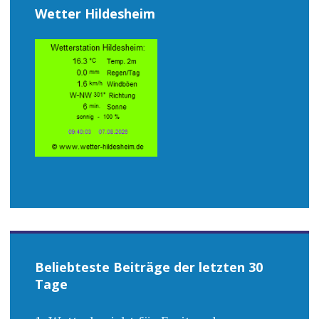
Wetter Hildesheim
Beliebteste Beiträge der letzten 30
Tage