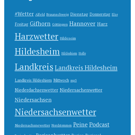
#Wetter
Dienstag
Donnerstag
Alfeld
Braunschweig
Elze
Gifhorn
Hannover
Harz
Freitag
Göttingen
Harzwetter
Hildeseim
Hildesheim
Hildeshiem
Holle
Landkreis
Landkreis Hildesheim
Landkreis Hildeshiem
Mittwoch
mp3
Niedersachenwetter
Niederdachsenwetter
Niedersachsen
Niedersachsenwetter
Peine
Podcast
Niedersachsnewetter
Nordstemmen