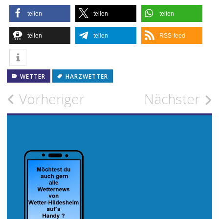
teilen
teilen
teilen
teilen
teilen
RSS-feed
WETTER
HARZWETTER
Beitragsnavigation
Vorheriger
Nächster