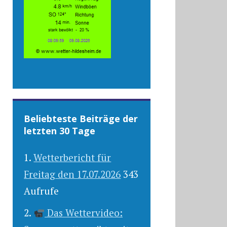
Beliebteste Beiträge der
letzten 30 Tage
Wetterbericht für
Freitag den 17.07.2026
343
Aufrufe
Das Wettervideo: