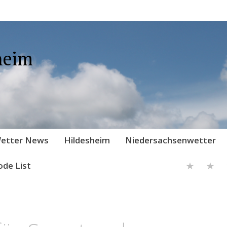
heim
etter News
Hildesheim
Niedersachsenwetter
ode List