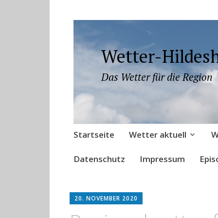
Wetter-Hildes
Das Wetter für die Region
Zum
Startseite
Wetter aktuell
W
Inhalt
springen
Datenschutz
Impressum
Epis
20. NOVEMBER 2020