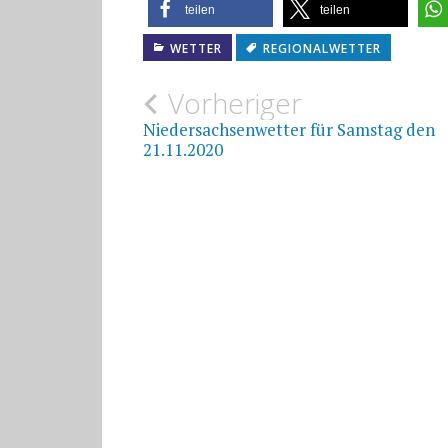
teilen
teilen
WETTER
REGIONALWETTER
Beitragsnavigat
Vorheriger
Niedersachsenwetter für Samstag den
21.11.2020