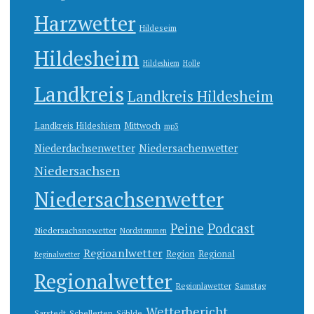
Harzwetter
Hildeseim
Hildesheim
Hildeshiem
Holle
Landkreis
Landkreis Hildesheim
Landkreis Hildeshiem
Mittwoch
mp3
Niedersachenwetter
Niederdachsenwetter
Niedersachsen
Niedersachsenwetter
Peine
Podcast
Niedersachsnewetter
Nordstemmen
Regioanlwetter
Region
Regional
Reginalwetter
Regionalwetter
Regionlawetter
Samstag
Wetterbericht
Sarstedt
Schellerten
Söhlde