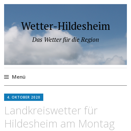
Wetter-Hildesheim
Das Wetter für die Region
Menü
Zum
Inhalt
4. OKTOBER 2020
springen
Landkreiswetter für
Hildesheim am Montag