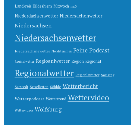
Landkreis Hildeshiem
Mittwoch
mp3
Niedersachenwetter
Niederdachsenwetter
Niedersachsen
Niedersachsenwetter
Peine
Podcast
Niedersachsnewetter
Nordstemmen
Regioanlwetter
Region
Regional
Reginalwetter
Regionalwetter
Regionlawetter
Samstag
Wetterbericht
Sarstedt
Schellerten
Söhlde
Wettervideo
Wetterpodcast
Wettertrend
Wolfsburg
Wettervideos