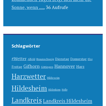
Sonne, wenn .....
36 Aufrufe
Schlagwörter
#Wetter
Dienstag
Donnerstag
Alfeld
Braunschweig
Elze
Gifhorn
Hannover
Harz
Freitag
Göttingen
Harzwetter
Hildeseim
Hildesheim
Hildeshiem
Holle
Landkreis
Landkreis Hildesheim