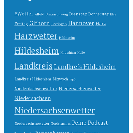
#Wetter
Dienstag
Donnerstag
Alfeld
Braunschweig
Elze
Gifhorn
Hannover
Harz
Freitag
Göttingen
Harzwetter
Hildeseim
Hildesheim
Hildeshiem
Holle
Landkreis
Landkreis Hildesheim
Landkreis Hildeshiem
Mittwoch
mp3
Niedersachenwetter
Niederdachsenwetter
Niedersachsen
Niedersachsenwetter
Peine
Podcast
Niedersachsnewetter
Nordstemmen