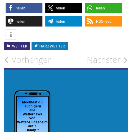
teilen
teilen
teilen
teilen
teilen
RSS-feed
WETTER
HARZWETTER
Beitragsnavigation
Vorheriger
Nächster