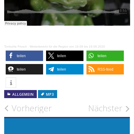
Tonkuhle Frosch
·
Wetterbericht für die Region von 16.09 bis 19.09.2020
teilen
teilen
teilen
teilen
teilen
RSS-feed
ALLGEMEIN
MP3
Beitragsnavigation
Vorheriger
Nächster