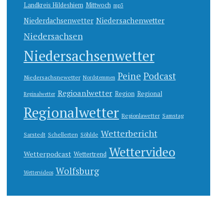
Landkreis Hildeshiem
Mittwoch
mp3
Niedersachenwetter
Niederdachsenwetter
Niedersachsen
Niedersachsenwetter
Peine
Podcast
Niedersachsnewetter
Nordstemmen
Regioanlwetter
Region
Regional
Reginalwetter
Regionalwetter
Regionlawetter
Samstag
Wetterbericht
Sarstedt
Schellerten
Söhlde
Wettervideo
Wetterpodcast
Wettertrend
Wolfsburg
Wettervideos