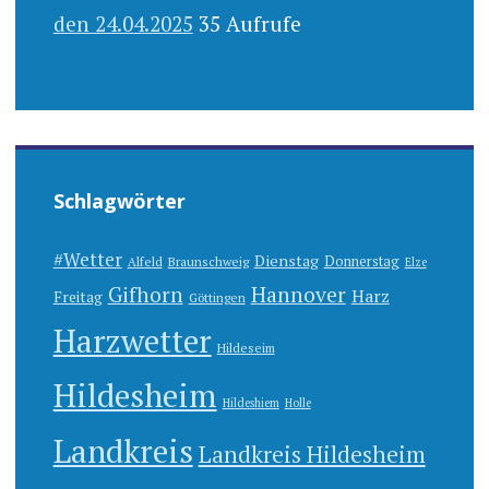
den 24.04.2025
35 Aufrufe
Schlagwörter
#Wetter
Dienstag
Donnerstag
Alfeld
Braunschweig
Elze
Gifhorn
Hannover
Harz
Freitag
Göttingen
Harzwetter
Hildeseim
Hildesheim
Hildeshiem
Holle
Landkreis
Landkreis Hildesheim