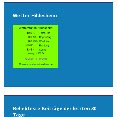
Wetter Hildesheim
Beliebteste Beiträge der letzten 30
Tage