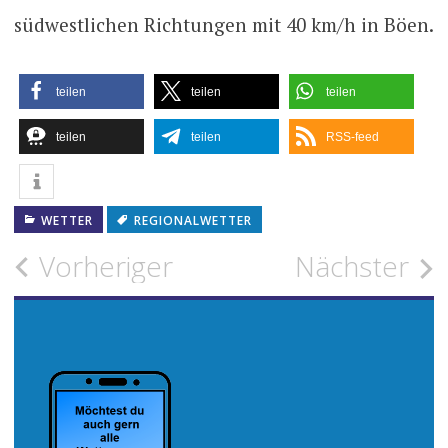
südwestlichen Richtungen mit 40 km/h in Böen.
teilen
teilen
teilen
teilen
teilen
RSS-feed
WETTER
REGIONALWETTER
Beitragsnavigation
Vorheriger
Nächster