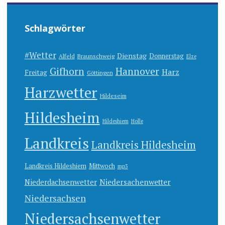
Schlagwörter
#Wetter
Dienstag
Donnerstag
Alfeld
Braunschweig
Elze
Gifhorn
Hannover
Harz
Freitag
Göttingen
Harzwetter
Hildeseim
Hildesheim
Hildeshiem
Holle
Landkreis
Landkreis Hildesheim
Landkreis Hildeshiem
Mittwoch
mp3
Niedersachenwetter
Niederdachsenwetter
Niedersachsen
Niedersachsenwetter