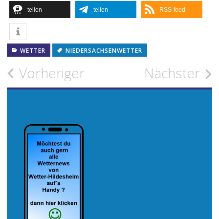
teilen
teilen
RSS-feed
WETTER
NIEDERSACHSENWETTER
Beitragsnavigation
Vorheriger
Nächster