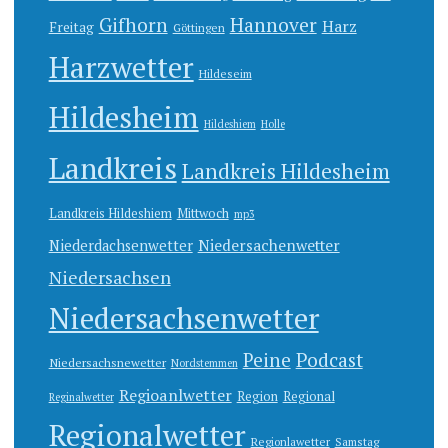
Gifhorn
Hannover
Harz
Freitag
Göttingen
Harzwetter
Hildeseim
Hildesheim
Hildeshiem
Holle
Landkreis
Landkreis Hildesheim
Landkreis Hildeshiem
Mittwoch
mp3
Niedersachenwetter
Niederdachsenwetter
Niedersachsen
Niedersachsenwetter
Peine
Podcast
Niedersachsnewetter
Nordstemmen
Regioanlwetter
Region
Regional
Reginalwetter
Regionalwetter
Regionlawetter
Samstag