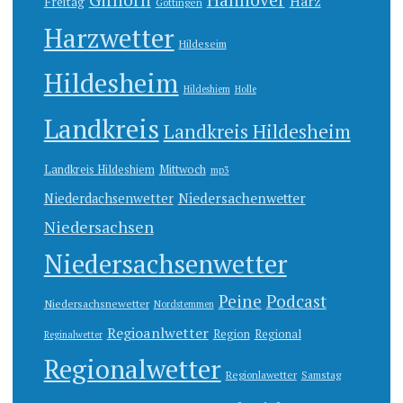
Hannover
Harz
Freitag
Göttingen
Harzwetter
Hildeseim
Hildesheim
Hildeshiem
Holle
Landkreis
Landkreis Hildesheim
Landkreis Hildeshiem
Mittwoch
mp3
Niedersachenwetter
Niederdachsenwetter
Niedersachsen
Niedersachsenwetter
Peine
Podcast
Niedersachsnewetter
Nordstemmen
Regioanlwetter
Region
Regional
Reginalwetter
Regionalwetter
Regionlawetter
Samstag