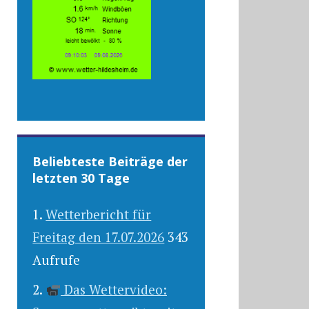
Beliebteste Beiträge der
letzten 30 Tage
Wetterbericht für
Freitag den 17.07.2026
343
Aufrufe
Das Wettervideo: