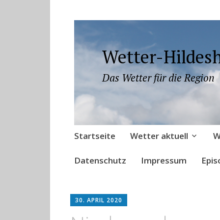
Wetter-Hildes
Das Wetter für die Region
Zum
Startseite
Wetter aktuell
W
Inhalt
springen
Datenschutz
Impressum
Epis
30. APRIL 2020