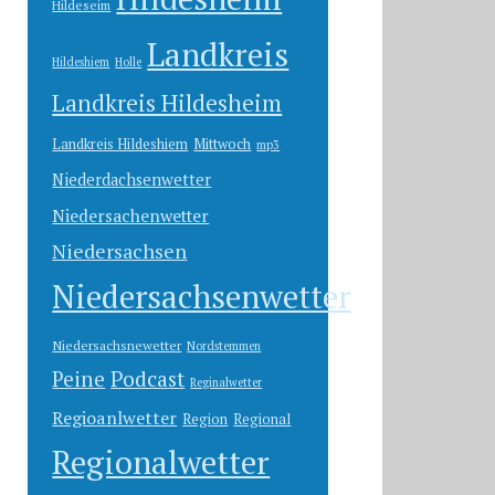
Hildeseim
Landkreis
Hildeshiem
Holle
Landkreis Hildesheim
Landkreis Hildeshiem
Mittwoch
mp3
Niederdachsenwetter
Niedersachenwetter
Niedersachsen
Niedersachsenwetter
Niedersachsnewetter
Nordstemmen
Peine
Podcast
Reginalwetter
Regioanlwetter
Region
Regional
Regionalwetter