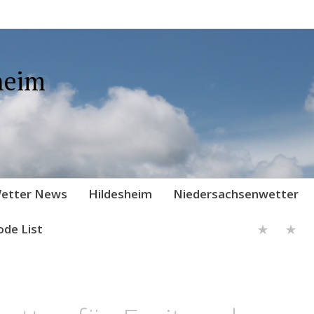
heim
etter News
Hildesheim
Niedersachsenwetter
ode List