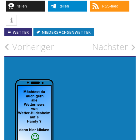
teilen
teilen
RSS-feed
WETTER
NIEDERSACHSENWETTER
Beitragsnavigation
Vorheriger
Nächster