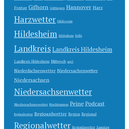
Gifhorn
Hannover
Harz
Freitag
Göttingen
Harzwetter
Hildeseim
Hildesheim
Hildeshiem
Holle
Landkreis
Landkreis Hildesheim
Landkreis Hildeshiem
Mittwoch
mp3
Niedersachenwetter
Niederdachsenwetter
Niedersachsen
Niedersachsenwetter
Peine
Podcast
Niedersachsnewetter
Nordstemmen
Regioanlwetter
Region
Regional
Reginalwetter
Regionalwetter
Regionlawetter
Samstag