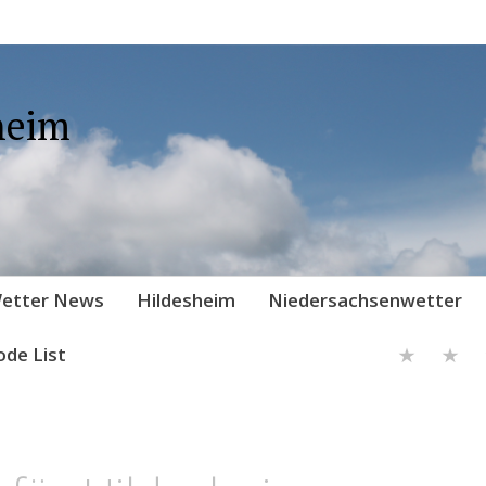
heim
etter News
Hildesheim
Niedersachsenwetter
ode List