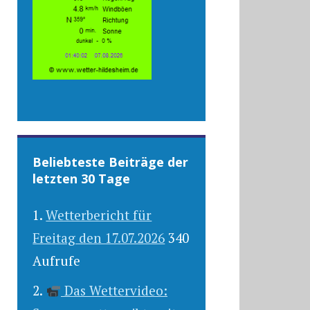
Beliebteste Beiträge der
letzten 30 Tage
Wetterbericht für
Freitag den 17.07.2026
340
Aufrufe
Das Wettervideo: