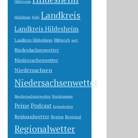
Hildeseim
Landkreis
Hildeshiem
Holle
Landkreis Hildesheim
Landkreis Hildeshiem
Mittwoch
mp3
Niederdachsenwetter
Niedersachenwetter
Niedersachsen
Niedersachsenwetter
Niedersachsnewetter
Nordstemmen
Peine
Podcast
Reginalwetter
Regioanlwetter
Region
Regional
Regionalwetter