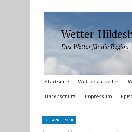
Wetter-Hildes
Das Wetter für die Region
Zum
Startseite
Wetter aktuell
W
Inhalt
springen
Datenschutz
Impressum
Epis
25. APRIL 2020