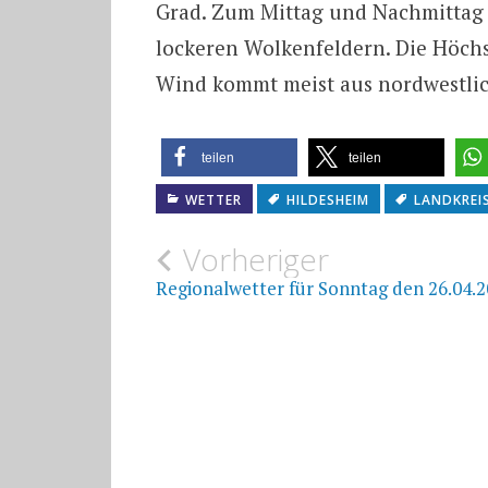
Grad. Zum Mittag und Nachmittag 
lockeren Wolkenfeldern. Die Höchs
Wind kommt meist aus nordwestlic
teilen
teilen
WETTER
HILDESHEIM
LANDKREI
Beitragsnavigat
Vorheriger
Regionalwetter für Sonntag den 26.04.