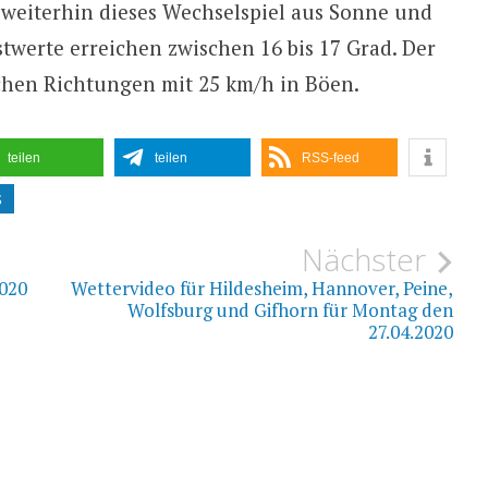
weiterhin dieses Wechselspiel aus Sonne und
twerte erreichen zwischen 16 bis 17 Grad. Der
hen Richtungen mit 25 km/h in Böen.
teilen
teilen
RSS-feed
S
ion
Nächster
2020
Wettervideo für Hildesheim, Hannover, Peine,
Wolfsburg und Gifhorn für Montag den
27.04.2020