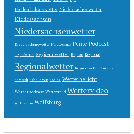
Niedersachenwetter
Niederdachsenwetter
Niedersachsen
Niedersachsenwetter
Peine
Podcast
Niedersachsnewetter
Nordstemmen
Regioanlwetter
Region
Regional
Reginalwetter
Regionalwetter
Regionlawetter
Samstag
Wetterbericht
Sarstedt
Schellerten
Söhlde
Wettervideo
Wetterpodcast
Wettertrend
Wolfsburg
Wettervideos