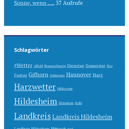
Sonne, wenn .....
37 Aufrufe
Schlagwörter
#Wetter
Dienstag
Donnerstag
Alfeld
Braunschweig
Elze
Gifhorn
Hannover
Harz
Freitag
Göttingen
Harzwetter
Hildeseim
Hildesheim
Hildeshiem
Holle
Landkreis
Landkreis Hildesheim
Landkreis Hildeshiem
Mittwoch
mp3