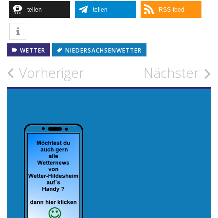
teilen
teilen
RSS-feed
WETTER
NIEDERSACHSENWETTER
Beitragsnavigation
Vorheriger
Nächster