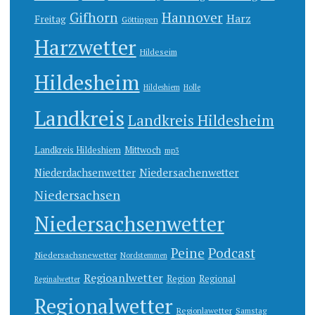
Gifhorn
Hannover
Harz
Freitag
Göttingen
Harzwetter
Hildeseim
Hildesheim
Hildeshiem
Holle
Landkreis
Landkreis Hildesheim
Landkreis Hildeshiem
Mittwoch
mp3
Niedersachenwetter
Niederdachsenwetter
Niedersachsen
Niedersachsenwetter
Peine
Podcast
Niedersachsnewetter
Nordstemmen
Regioanlwetter
Region
Regional
Reginalwetter
Regionalwetter
Regionlawetter
Samstag