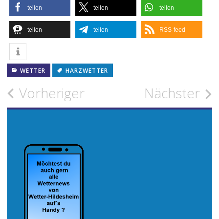
teilen
teilen
teilen
teilen
teilen
RSS-feed
WETTER
HARZWETTER
Beitragsnavigation
Vorheriger
Nächster