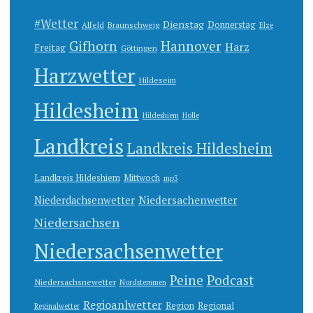
#Wetter
Dienstag
Donnerstag
Alfeld
Braunschweig
Elze
Gifhorn
Hannover
Harz
Freitag
Göttingen
Harzwetter
Hildeseim
Hildesheim
Hildeshiem
Holle
Landkreis
Landkreis Hildesheim
Landkreis Hildeshiem
Mittwoch
mp3
Niedersachenwetter
Niederdachsenwetter
Niedersachsen
Niedersachsenwetter
Peine
Podcast
Niedersachsnewetter
Nordstemmen
Regioanlwetter
Region
Regional
Reginalwetter