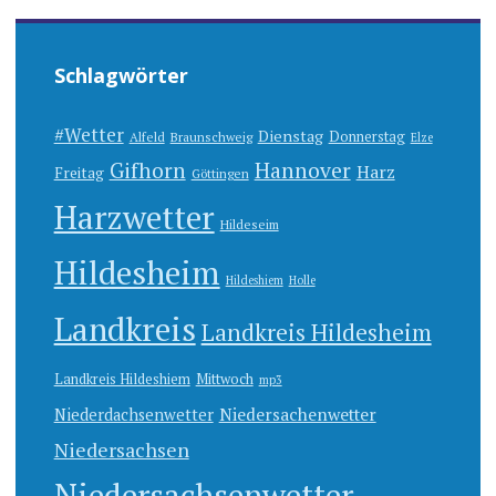
Schlagwörter
#Wetter
Dienstag
Donnerstag
Alfeld
Braunschweig
Elze
Gifhorn
Hannover
Harz
Freitag
Göttingen
Harzwetter
Hildeseim
Hildesheim
Hildeshiem
Holle
Landkreis
Landkreis Hildesheim
Landkreis Hildeshiem
Mittwoch
mp3
Niedersachenwetter
Niederdachsenwetter
Niedersachsen
Niedersachsenwetter