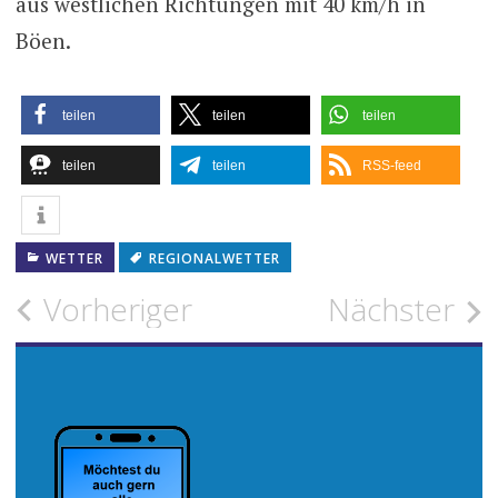
aus westlichen Richtungen mit 40 km/h in
Böen.
teilen
teilen
teilen
teilen
teilen
RSS-feed
WETTER
REGIONALWETTER
Beitragsnavigation
Vorheriger
Nächster