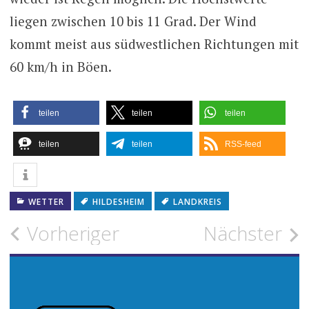
liegen zwischen 10 bis 11 Grad. Der Wind
kommt meist aus südwestlichen Richtungen mit
60 km/h in Böen.
teilen
teilen
teilen
teilen
teilen
RSS-feed
WETTER
HILDESHEIM
LANDKREIS
Beitragsnavigation
Vorheriger
Nächster