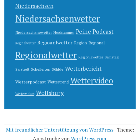
Niedersachsen
Niedersachsenwetter
Peine
Podcast
Niedersachsnewetter
Nordstemmen
Regioanlwetter
Region
Regional
Reginalwetter
Regionalwetter
Regionlawetter
Samstag
Wetterbericht
Sarstedt
Schellerten
Söhlde
Wettervideo
Wetterpodcast
Wettertrend
Wolfsburg
Wettervideos
Mit freundlicher Unterstützung von WordPress
|
Theme:
Apostrophe von
WordPress.com
.