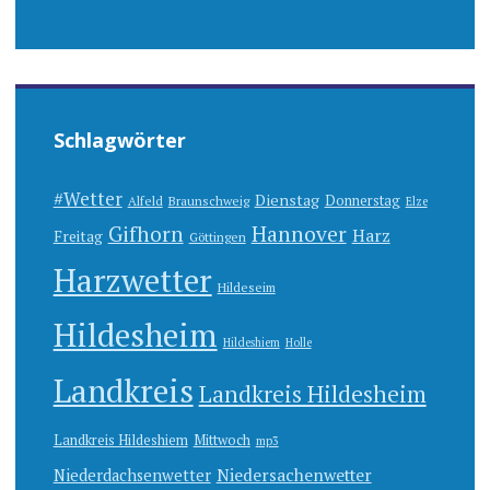
Schlagwörter
#Wetter
Dienstag
Donnerstag
Alfeld
Braunschweig
Elze
Gifhorn
Hannover
Harz
Freitag
Göttingen
Harzwetter
Hildeseim
Hildesheim
Hildeshiem
Holle
Landkreis
Landkreis Hildesheim
Landkreis Hildeshiem
Mittwoch
mp3
Niedersachenwetter
Niederdachsenwetter