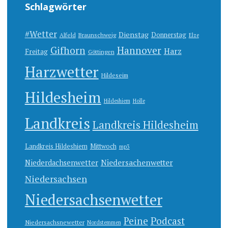
Schlagwörter
#Wetter
Dienstag
Donnerstag
Alfeld
Braunschweig
Elze
Gifhorn
Hannover
Harz
Freitag
Göttingen
Harzwetter
Hildeseim
Hildesheim
Hildeshiem
Holle
Landkreis
Landkreis Hildesheim
Landkreis Hildeshiem
Mittwoch
mp3
Niedersachenwetter
Niederdachsenwetter
Niedersachsen
Niedersachsenwetter
Peine
Podcast
Niedersachsnewetter
Nordstemmen