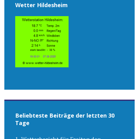
Wetter Hildesheim
Beliebteste Beiträge der letzten 30
Tage