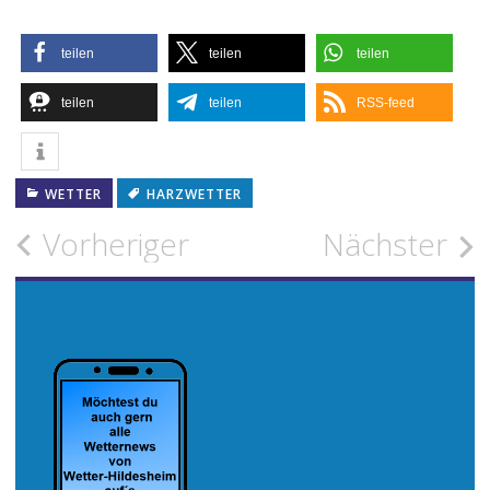
teilen
teilen
teilen
teilen
teilen
RSS-feed
WETTER
HARZWETTER
Beitragsnavigation
Vorheriger
Nächster