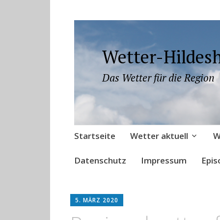
Wetter-Hildes
Das Wetter für die Region
Zum
Startseite
Wetter aktuell
W
Inhalt
springen
Datenschutz
Impressum
Epis
5. MÄRZ 2020