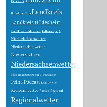
Hildeseim
Landkreis
Hildeshiem
Holle
Landkreis Hildesheim
Landkreis Hildeshiem
Mittwoch
mp3
Niederdachsenwetter
Niedersachenwetter
Niedersachsen
Niedersachsenwetter
Niedersachsnewetter
Nordstemmen
Peine
Podcast
Reginalwetter
Regioanlwetter
Region
Regional
Regionalwetter