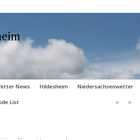
heim
etter News
Hildesheim
Niedersachsenwetter
ode List