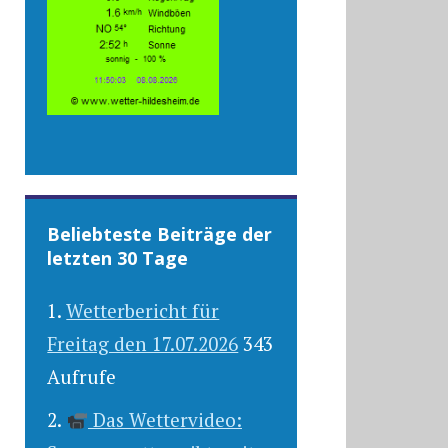
Beliebteste Beiträge der
letzten 30 Tage
Wetterbericht für
Freitag den 17.07.2026
343
Aufrufe
Das Wettervideo: